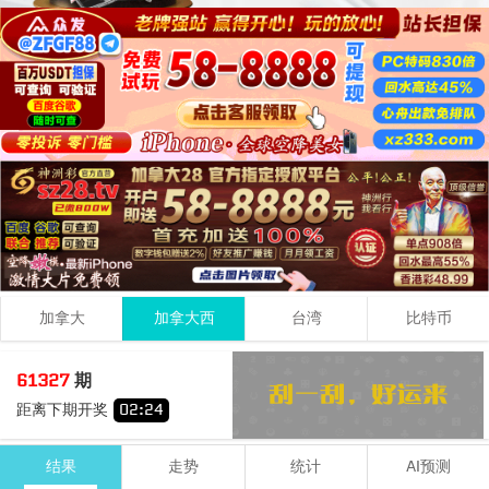
加拿大
加拿大西
台湾
比特币
3
1
7
11
61327
期
+
+
=
距离下期开奖
02
:
24
小
单
结果
走势
统计
AI预测
期号
时间
号码